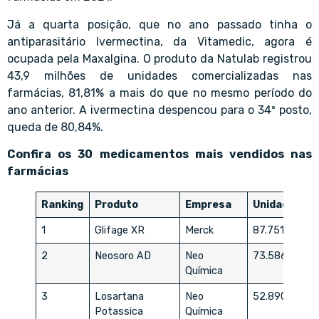
Já a quarta posição, que no ano passado tinha o
antiparasitário Ivermectina, da Vitamedic, agora é
ocupada pela Maxalgina. O produto da Natulab registrou
43,9 milhões de unidades comercializadas nas
farmácias, 81,81% a mais do que no mesmo período do
ano anterior. A ivermectina despencou para o 34º posto,
queda de 80,84%.
Confira os 30 medicamentos mais vendidos nas
farmácias
Ranking
Produto
Empresa
Unidades
1
Glifage XR
Merck
87.751
2
Neosoro AD
Neo
73.586
Química
3
Losartana
Neo
52.890
Potassica
Química