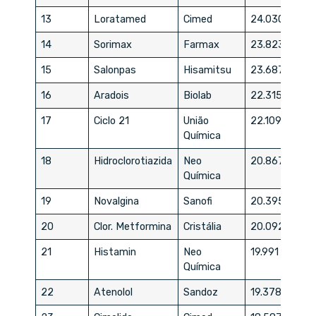
13
Loratamed
Cimed
24.030
14
Sorimax
Farmax
23.823
15
Salonpas
Hisamitsu
23.687
16
Aradois
Biolab
22.315
17
Ciclo 21
União
22.109
Química
18
Hidroclorotiazida
Neo
20.867
Química
19
Novalgina
Sanofi
20.395
20
Clor. Metformina
Cristália
20.092
21
Histamin
Neo
19.991
Química
22
Atenolol
Sandoz
19.378