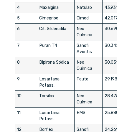
4
Maxalgina
Natulab
43.931
5
Cimegripe
Cimed
42.017
6
Cit. Sildenafila
Neo
30.690
Química
7
Puran T4
Sanofi
30.345
Aventis
8
Dipirona Sódica
Neo
30.031
Química
9
Losartana
Teuto
29.198
Potass.
10
Torsilax
Neo
28.475
Química
11
Losartana
EMS
25.880
Potass.
12
Dorflex
Sanofi
24.269