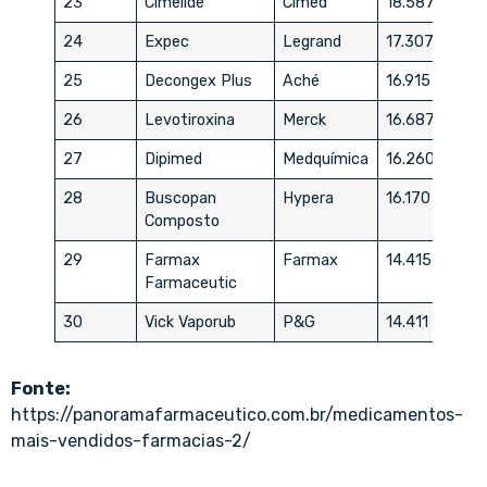
23
Cimelide
Cimed
18.587
24
Expec
Legrand
17.307
25
Decongex Plus
Aché
16.915
26
Levotiroxina
Merck
16.687
27
Dipimed
Medquímica
16.260
28
Buscopan
Hypera
16.170
Composto
29
Farmax
Farmax
14.415
Farmaceutic
30
Vick Vaporub
P&G
14.411
Fonte:
https://panoramafarmaceutico.com.br/medicamentos-
mais-vendidos-farmacias-2/