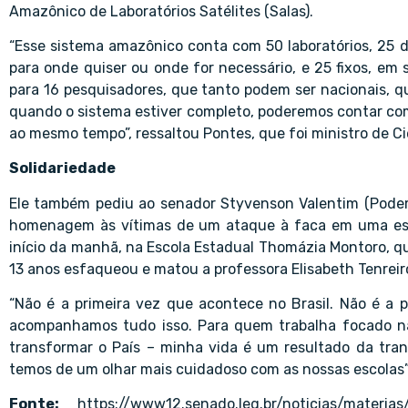
Amazônico de Laboratórios Satélites (Salas).
“Esse sistema amazônico conta com 50 laboratórios, 25 do
para onde quiser ou onde for necessário, e 25 fixos, em
para 16 pesquisadores, que tanto podem ser nacionais, qu
quando o sistema estiver completo, poderemos contar c
ao mesmo tempo”, ressaltou Pontes, que foi ministro de Ci
Solidariedade
Ele também pediu ao senador Styvenson Valentim (Podem
homenagem às vítimas de um ataque à faca em uma esco
início da manhã, na Escola Estadual Thomázia Montoro, que 
13 anos esfaqueou e matou a professora Elisabeth Tenreiro
“Não é a primeira vez que acontece no Brasil. Não é a
acompanhamos tudo isso. Para quem trabalha focado n
transformar o País – minha vida é um resultado da tr
temos de um olhar mais cuidadoso com as nossas escolas”,
Fonte:
https://www12.senado.leg.br/noticias/materi