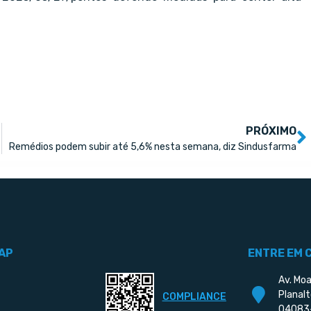
PRÓXIMO
Remédios podem subir até 5,6% nesta semana, diz Sindusfarma
AP
ENTRE EM 
Av. Moa
Planalt
COMPLIANCE
04083