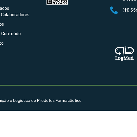
iados
(11) 5
 Colaboradores
os
e Conteúdo
to
buição e Logística de Produtos Farmacêutico