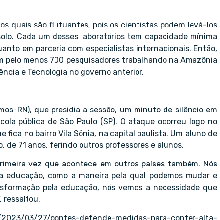
s quais são flutuantes, pois os cientistas podem levá-los
 solo. Cada um desses laboratórios tem capacidade mínima
anto em parceria com especialistas internacionais. Então,
om pelo menos 700 pesquisadores trabalhando na Amazônia
ência e Tecnologia no governo anterior.
os-RN), que presidia a sessão, um minuto de silêncio em
la pública de São Paulo (SP). O ataque ocorreu logo no
fica no bairro Vila Sônia, na capital paulista. Um aluno de
, de 71 anos, ferindo outros professores e alunos.
 primeira vez que acontece em outros países também. Nós
a educação, como a maneira pela qual podemos mudar e
ansformação pela educação, nós vemos a necessidade que
 ressaltou.
as/2023/03/27/pontes-defende-medidas-para-conter-alta-