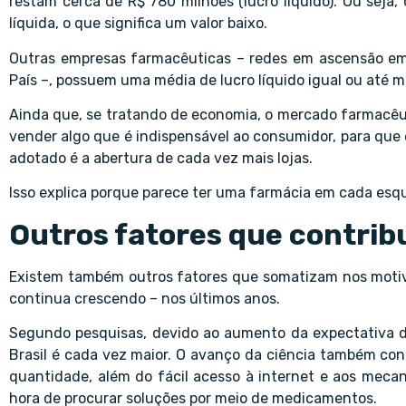
restam cerca de R$ 780 milhões (lucro líquido). Ou seja, 
líquida, o que significa um valor baixo.
Outras empresas farmacêuticas – redes em ascensão em
País –, possuem uma média de lucro líquido igual ou até 
Ainda que, se tratando de
economia
, o mercado farmacêut
vender algo que é indispensável ao consumidor, para que
adotado é a abertura de cada vez mais lojas.
Isso explica porque parece ter uma farmácia em cada esqu
Outros fatores que contri
Existem também outros fatores que somatizam nos motiv
continua crescendo – nos últimos anos.
Segundo pesquisas, devido ao aumento da expectativa d
Brasil é cada vez maior. O avanço da ciência também co
quantidade, além do fácil acesso à internet e aos mec
hora de procurar soluções por meio de medicamentos.