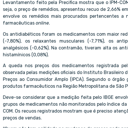
Levantamento feito pela Precifica mostra que o IPM-CO
seja, o preço de remédios, apresentou recuo de 2,66% 
envolve os remédios mais procurados pertencentes a n
farmacêuticas
online
.
Os antidiabéticos foram os medicamentos com maior redu
(-7,80%), os relaxantes musculares (-7,71%), os anti
analgésicos (-0,62%). Na contramão, tiveram alta os anti-
histamínicos (0,08%).
A queda nos preços dos medicamentos registrada pela
observada pelas medições oficiais do Instituto Brasileiro d
Preços ao Consumidor Amplo (IPCA). Segundo o órgão go
produtos farmacêuticos na Região Metropolitana de São P
Deve-se considerar que a medição feita pelo IBGE envolv
grupos de medicamentos não monitorados pelo índice da Pr
COM. Os recuos registrados mostram que é preciso atençã
preços de vendas.