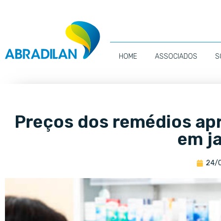
HOME
ASSOCIADOS
S
Preços dos remédios ap
em j
24/