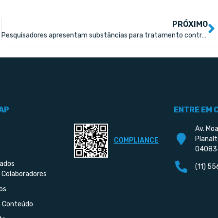
PRÓXIMO
Pesquisadores apresentam substâncias para tratamento contra o Covid
AP
ENTRE EM 
Av. Moa
Planalt
COMPLIANCE
04083
iados
(11) 5
 Colaboradores
os
e Conteúdo