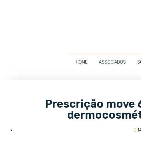
HOME
ASSOCIADOS
S
Prescrição move 
dermocosmét
1