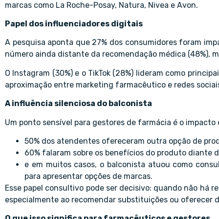
marcas como La Roche-Posay, Natura, Nivea e Avon.
Papel dos influenciadores digitais
A pesquisa aponta que 27% dos consumidores foram impac
número ainda distante da recomendação médica (48%), m
O Instagram (30%) e o TikTok (28%) lideram como principai
aproximação entre marketing farmacêutico e redes sociai
A influência silenciosa do balconista
Um ponto sensível para gestores de farmácia é o impacto
50% dos atendentes ofereceram outra opção de produ
60% falaram sobre os benefícios do produto diante 
e em muitos casos, o balconista atuou como consul
para apresentar opções de marcas.
Esse papel consultivo pode ser decisivo: quando não há rec
especialmente ao recomendar substituições ou oferecer 
O que isso significa para farmacêuticos e gestores