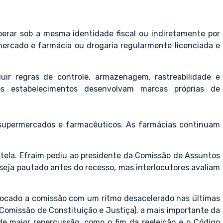
erar sob a mesma identidade fiscal ou indiretamente por
mercado e farmácia ou drogaria regularmente licenciada e
ir regras de controle, armazenagem, rastreabilidade e
os estabelecimentos desenvolvam marcas próprias de
upermercados e farmacêuticos. As farmácias continuam
ela. Efraim pediu ao presidente da Comissão de Assuntos
 seja pautado antes do recesso, mas interlocutores avaliam
 tocado a comissão com um ritmo desacelerado nas últimas
omissão de Constituição e Justiça), a mais importante da
de maior repercussão, como o fim da reeleição e o Código