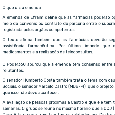
O que diz a emenda
A emenda de Efraim define que as farmácias poderão op
meio de convênio ou contrato de parceria entre o super
registrada pelos órgãos competentes.
O texto afirma também que as farmácias deverão segu
assistência farmacêutica. Por último, impede que 
medicamentos e a realização de teleconsultas.
O Poder360 apurou que a emenda tem consenso entre s
relutantes.
O senador Humberto Costa também trata o tema com caut
Sociais, o senador Marcelo Castro (MDB-PI), que o projeto
que isso não deve acontecer.
A avaliação de pessoas próximas a Castro é que ele tem
semanas. O grupo se reúne no mesmo horário que a CCJ (C
Casa Alta e onde tramitam textos relatados por Castro 