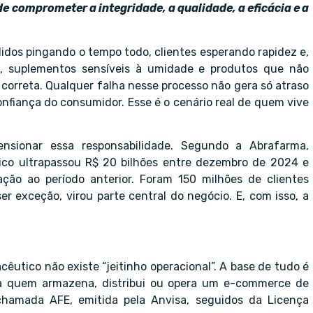
 comprometer a integridade, a qualidade, a eficácia e a
didos pingando o tempo todo, clientes esperando rapidez e,
, suplementos sensíveis à umidade e produtos que não
correta. Qualquer falha nesse processo não gera só atraso
confiança do consumidor. Esse é o cenário real de quem vive
sionar essa responsabilidade. Segundo a Abrafarma,
ico ultrapassou R$ 20 bilhões entre dezembro de 2024 e
ão ao período anterior. Foram 150 milhões de clientes
r exceção, virou parte central do negócio. E, com isso, a
utico não existe “jeitinho operacional”. A base de tudo é
para quem armazena, distribui ou opera um e-commerce de
hamada AFE, emitida pela Anvisa, seguidos da Licença