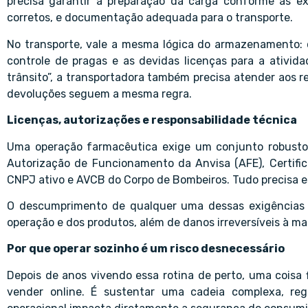
precisa garantir a preparação da carga conforme as e
corretos, e documentação adequada para o transporte.
No transporte, vale a mesma lógica do armazenamento: c
controle de pragas e as devidas licenças para a ativ
trânsito”, a transportadora também precisa atender aos re
devoluções seguem a mesma regra.
Licenças, autorizações e responsabilidade técnica
Uma operação farmacêutica exige um conjunto robusto d
Autorização de Funcionamento da Anvisa (AFE), Certific
CNPJ ativo e AVCB do Corpo de Bombeiros. Tudo precisa es
O descumprimento de qualquer uma dessas exigências p
operação e dos produtos, além de danos irreversíveis à ma
Por que operar sozinho é um risco desnecessário
Depois de anos vivendo essa rotina de perto, uma coisa
vender online. É sustentar uma cadeia complexa, re