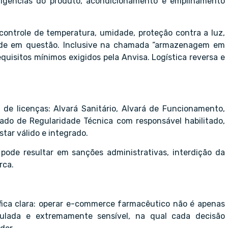
xigências do produto, acondicionamento e empilhamento
ontrole de temperatura, umidade, proteção contra a luz,
idade em questão. Inclusive na chamada “armazenagem em
quisitos mínimos exigidos pela Anvisa. Logística reversa e
e licenças: Alvará Sanitário, Alvará de Funcionamento,
ado de Regularidade Técnica com responsável habilitado,
tar válido e integrado.
ode resultar em sanções administrativas, interdição da
rca.
 fica clara: operar e-commerce farmacêutico não é apenas
gulada e extremamente sensível, na qual cada decisão