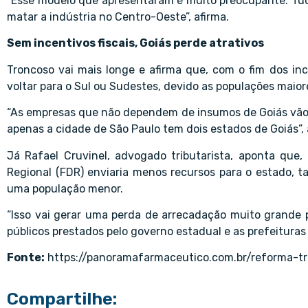
“Esse modelo que apresentaram é muito preocupante. Tudo
matar a indústria no Centro-Oeste”, afirma.
Sem incentivos fiscais, Goiás perde atrativos
Troncoso vai mais longe e afirma que, com o fim dos inc
voltar para o Sul ou Sudestes, devido as populações maior
“As empresas que não dependem de insumos de Goiás vão 
apenas a cidade de São Paulo tem dois estados de Goiás”,
Já Rafael Cruvinel, advogado tributarista, aponta qu
Regional (FDR) enviaria menos recursos para o estado, t
uma população menor.
“Isso vai gerar uma perda de arrecadação muito grande 
públicos prestados pelo governo estadual e as prefeituras 
Fonte:
https://panoramafarmaceutico.com.br/reforma-tri
Compartilhe: