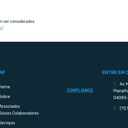
m ser considerados
s
AP
ENTRE EM 
Av. 
Home
COMPLIANCE
Planalt
Sobre
04083-
Associados
(11)
Sócios Colaboradores
Serviços