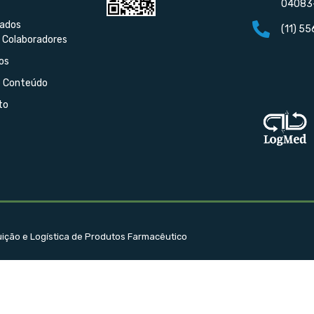
04083
iados
(11) 5
 Colaboradores
os
e Conteúdo
to
buição e Logística de Produtos Farmacêutico