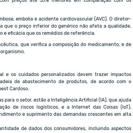
s, com preços até 35% menores em comparação com os
bose, embolia e acidente cardiovascular (AVC). O diretor-
 que o preço inferior do genérico não afeta a qualidade,
 e eficácia que os remédios de referência.
acêutica, que verifica a composição do medicamento, e de
 organismo.
al e os cuidados personalizados devem trazer impactos
 cadeia de abastecimento de produtos, de acordo com o
oest Cardoso.
para o setor, estão a Inteligência Artificial (IA), que ajuda
ção de riscos logísticos, e a Internet das Coisas (IoT),
tendimento e suprimento das demandas crescentes em alta
uantidade de dados dos consumidores, incluindo aspectos