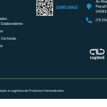
Av. Moa
Planalt
COMPLIANCE
04083
iados
(11) 5
 Colaboradores
os
e Conteúdo
to
buição e Logística de Produtos Farmacêutico