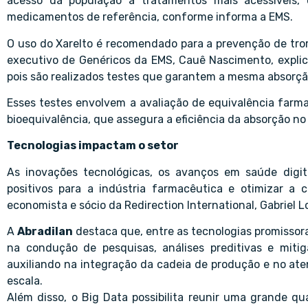
acesso da população a tratamentos mais acessívei
medicamentos de referência, conforme informa a EMS.
O uso do Xarelto é recomendado para a prevenção de trom
executivo de Genéricos da EMS, Cauê Nascimento, explica
pois são realizados testes que garantem a mesma absorção
Esses testes envolvem a avaliação de equivalência farm
bioequivalência, que assegura a eficiência da absorção no
Tecnologias impactam o setor
As inovações tecnológicas, os avanços em saúde digit
positivos para a indústria farmacêutica e otimizar a
economista e sócio da Redirection International, Gabriel L
A
Abradilan
destaca que, entre as tecnologias promissoras 
na condução de pesquisas, análises preditivas e mitiga
auxiliando na integração da cadeia de produção e no a
escala.
Além disso, o Big Data possibilita reunir uma grande q