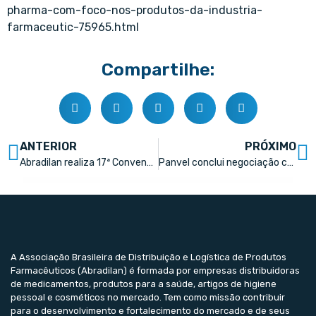
pharma-com-foco-nos-produtos-da-industria-
farmaceutic-75965.html
Compartilhe:
ANTERIOR
PRÓXIMO
Abradilan realiza 17ª Convenção anual em Alagoas
Panvel conclui negociação com a Omrom Healthcare para ser a primeira rede de farmácias a disponibilizar exame de eletrocardiograma
A Associação Brasileira de Distribuição e Logística de Produtos
Farmacêuticos (Abradilan) é formada por empresas distribuidoras
de medicamentos, produtos para a saúde, artigos de higiene
pessoal e cosméticos no mercado. Tem como missão contribuir
para o desenvolvimento e fortalecimento do mercado e de seus