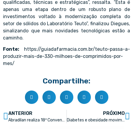
qualificadas, técnicas e estratégicas”, ressalta. “Esta é
apenas uma etapa dentro de um robusto plano de
investimentos voltado à modernização completa do
setor de sólidos do Laboratório Teuto”, finalizou Diegues,
sinalizando que mais novidades tecnológicas estão a
caminho.
Fonte:
https://guiadafarmacia.com.br/teuto-passa-a-
produzir-mais-de-330-milhoes-de-comprimidos-por-
mes/
Compartilhe:
ANTERIOR
PRÓXIMO
Abradilan realiza 18ª Convenção e reforça conexões no setor farmacêutico
Diabetes e obesidade movimentam R$ 13,2 bi nas farmácias