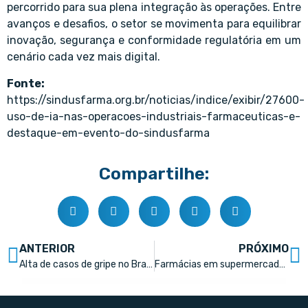
percorrido para sua plena integração às operações. Entre
avanços e desafios, o setor se movimenta para equilibrar
inovação, segurança e conformidade regulatória em um
cenário cada vez mais digital.
Fonte:
https://sindusfarma.org.br/noticias/indice/exibir/27600-
uso-de-ia-nas-operacoes-industriais-farmaceuticas-e-
destaque-em-evento-do-sindusfarma
Compartilhe:
ANTERIOR
PRÓXIMO
Alta de casos de gripe no Brasil reforça papel estratégico do diagnóstico na rotina farmacêutica
Farmácias em supermercados: O que defendemos sempre foi igualdade de regras