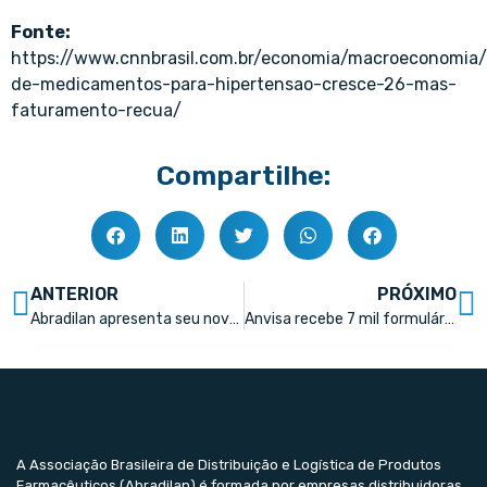
Fonte:
https://www.cnnbrasil.com.br/economia/macroeconomia
de-medicamentos-para-hipertensao-cresce-26-mas-
faturamento-recua/
Compartilhe:
ANTERIOR
PRÓXIMO
Abradilan apresenta seu novo Conselho Diretor em jantar de posse com Vinícius Andrade como novo presidente da entidade
Anvisa recebe 7 mil formulários para revisão da RDC 327
A Associação Brasileira de Distribuição e Logística de Produtos
Farmacêuticos (Abradilan) é formada por empresas distribuidoras