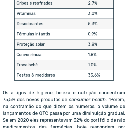
Gripes e resfriados
2,7%
Vitaminas
3,0%
Desodorantes
5,3%
Fórmulas infantis
0,9%
Proteção solar
3,8%
Conveniência
1,8%
Troca bebê
1,0%
Testes & medidores
33,6%
Os artigos de higiene, beleza e nutrição concentram
75,5% dos novos produtos de
consumer health
. “Porém,
na contramão do que dizem os números, o volume de
lançamentos de OTC passa por uma diminuição gradual.
Se em 2020 eles representavam 32% do portfólio de não
medicamentos das farmácias, hoje respondem por