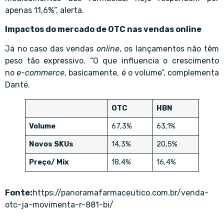
apenas 11,6%”, alerta.
Impactos do mercado de OTC nas vendas online
Já no caso das vendas
online
, os lançamentos não têm
peso tão expressivo. “O que influencia o crescimento
no
e-commerce
, basicamente, é o volume”, complementa
Danté.
OTC
HBN
Volume
67,3%
63,1%
Novos SKUs
14,3%
20,5%
Preço/ Mix
18,4%
16,4%
Fonte:
https://panoramafarmaceutico.com.br/venda-
otc-ja-movimenta-r-881-bi/