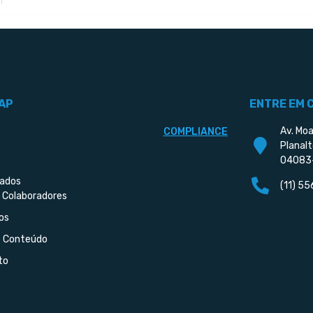
AP
ENTRE EM 
Av. Moa
COMPLIANCE
Planalt
04083
iados
(11) 5
 Colaboradores
os
e Conteúdo
to