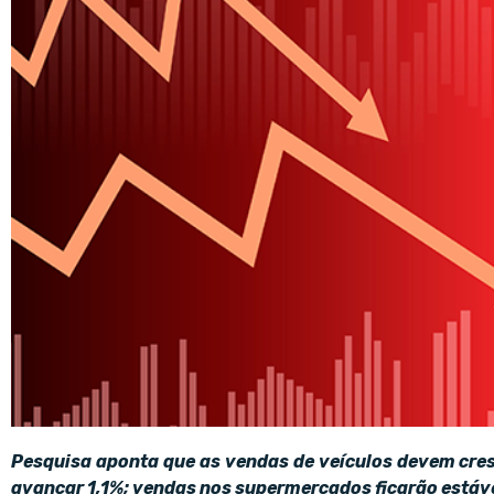
Pesquisa aponta que as vendas de veículos devem cre
avançar 1,1%; vendas nos supermercados ficarão estávei