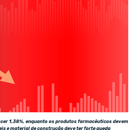
scer 1,38%, enquanto os produtos farmacêuticos devem
s e material de construção deve ter forte queda