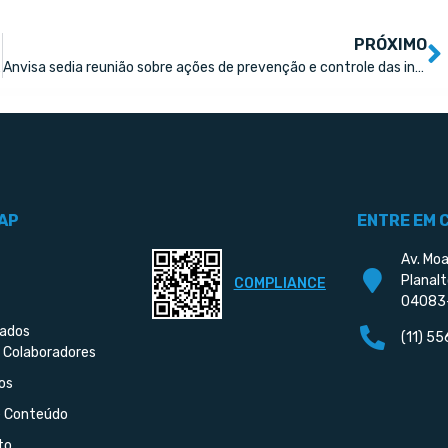
PRÓXIMO
em 2023
Anvisa sedia reunião sobre ações de prevenção e controle das infecções e de segurança do paciente
AP
ENTRE EM 
Av. Moa
Planalt
COMPLIANCE
04083
iados
(11) 5
 Colaboradores
os
e Conteúdo
to