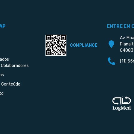
AP
ENTRE EM 
Av. Moa
Planalt
COMPLIANCE
04083
iados
(11) 5
 Colaboradores
os
e Conteúdo
to