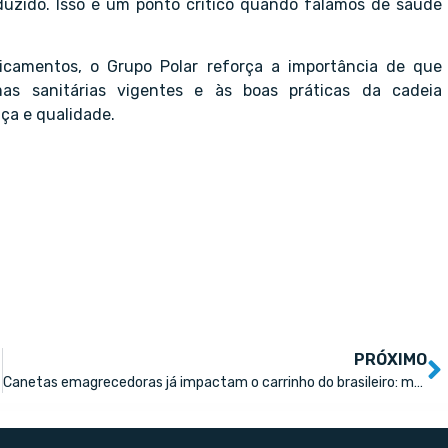
uzido. Isso é um ponto crítico quando falamos de saúde
camentos, o Grupo Polar reforça a importância de que
as sanitárias vigentes e às boas práticas da cadeia
ça e qualidade.
PRÓXIMO
Canetas emagrecedoras já impactam o carrinho do brasileiro: mais da metade das doses consumidas de GLP-1 pode vir do mercado informal