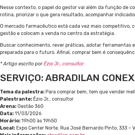
Nesse contexto, o papel do gestor vai além da função de co
rotina, priorizar o que gera resultado, acompanhar indicad
O mercado farmacêutico está cada vez mais competitivo, 
gestão e colocam a venda no centro da estratégia.
Buscar conhecimento, rever práticas, adotar ferramentas e 
preparada para o futuro. Afinal, comprar bem é consequênc
* Artigo escrito por
Ézio Jr., consultor
SERVIÇO: ABRADILAN CONE
Tema da palestra:
Para comprar bem, tem que vender mel
Palestrante:
Ézio Jr., consultor
Arena:
Gestão 360
Data:
11/03/2026
Horário:
19h00 às 19h50
Local:
Expo Center Norte. Rua José Bernardo Pinto, 333 – Vi