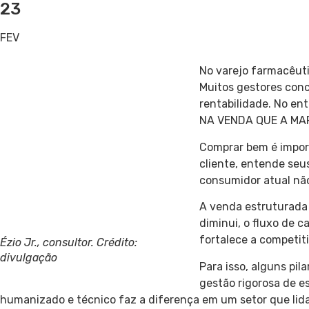
23
FEV
No varejo farmacêut
Muitos gestores conc
rentabilidade. No en
NA VENDA QUE A MA
Comprar bem é impor
cliente, entende seu
consumidor atual não
A venda estruturada c
diminui, o fluxo de 
fortalece a competit
Ézio Jr., consultor. Crédito:
divulgação
Para isso, alguns pi
gestão rigorosa de e
humanizado e técnico faz a diferença em um setor que lid