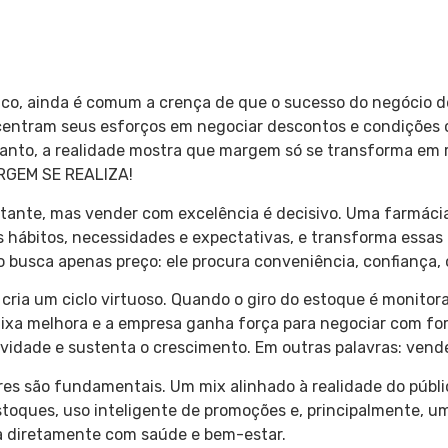
ico, ainda é comum a crença de que o sucesso do negócio d
entram seus esforços em negociar descontos e condições co
tanto, a realidade mostra que margem só se transforma em 
RGEM SE REALIZA!
tante, mas vender com excelência é decisivo. Uma farmác
s hábitos, necessidades e expectativas, e transforma essa
 busca apenas preço: ele procura conveniência, confiança, 
ria um ciclo virtuoso. Quando o giro do estoque é monitorado
caixa melhora e a empresa ganha força para negociar com fo
ividade e sustenta o crescimento. Em outras palavras: vend
lares são fundamentais. Um mix alinhado à realidade do públi
stoques, uso inteligente de promoções e, principalmente,
um
a diretamente com saúde e bem-estar.