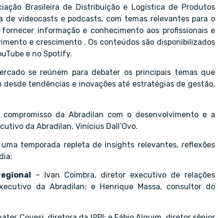
ção Brasileira de Distribuição e Logística de Produtos
a de videocasts e podcasts, com temas relevantes para o
 fornecer informação e conhecimento aos profissionais e
vimento e crescimento . Os conteúdos são disponibilizados
ouTube e no Spotify.
ercado se reúnem para debater os principais temas que
do desde tendências e inovações até estratégias de gestão,
 o compromisso da Abradilan com o desenvolvimento e a
utivo da Abradilan, Vinícius Dall’Ovo.
a uma temporada repleta de insights relevantes, reflexões
dia:
regional
– Ivan Coimbra, diretor executivo de relações
r executivo da Abradilan; e Henrique Massa, consultor do
ater Covesi, diretora da I9PI; e Fábio Alguim, diretor sênior