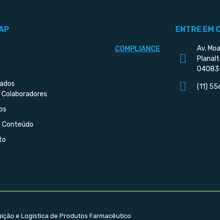
AP
ENTRE EM 
Av. Moa
COMPLIANCE
Planalt
04083
iados
(11) 5
 Colaboradores
os
e Conteúdo
to
buição e Logística de Produtos Farmacêutico