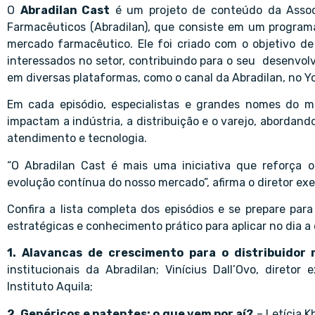
O
Abradilan Cast
é um projeto de conteúdo da Associa
Farmacêuticos (Abradilan), que consiste em um program
mercado farmacêutico. Ele foi criado com o objetivo de
interessados no setor, contribuindo para o seu desenvol
em diversas plataformas, como o canal da Abradilan, no Y
Em cada episódio, especialistas e grandes nomes do m
impactam a indústria, a distribuição e o varejo, abordan
atendimento e tecnologia.
“O Abradilan Cast é mais uma iniciativa que reforça
evolução contínua do nosso mercado”, afirma o diretor exec
Confira a lista completa dos episódios e se prepare par
estratégicas e conhecimento prático para aplicar no dia a 
1. Alavancas de crescimento para o distribuidor 
institucionais da Abradilan; Vinícius Dall’Ovo, direto
Instituto Aquila;
2. Genéricos e patentes: o que vem por aí?
– Letícia Kh