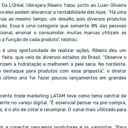
 L’Oréal, Ubirajara Ribeiro falou junto ao Luan Oliveira
o eles podem alavancar a rentabilidade das lojas. “Há uma
mas ao mesmo tempo, um desafio, pois diversos produtos
são. Essa é uma categoria que somente 8% das pessoas
cional, ensinar o consumidor, muitas marcas utilizam as
m a função de cada produto”, relatou.
 é uma oportunidade de realizar ações, Ribeiro deu um
 feira, que veio de diversos estados do Brasil. “Observe o
lorizem a hidratação e melhorem a pele seca. No nordeste,
o destaque para produtos com essa proposta”, o diretor
 último ano foi fazer poucos lançamentos em grandes
gerente
trade
marketing LATAM teve como tema central de
liente no varejo digital. “É essencial pensar na pré-compra,
, é o ato de cotar e recomprar. O canal mais utilizado para
 a conectar pequenos produtores e os varejistas. “Para