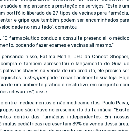
e saúde e implantando a prestação de serviços. “Este é um
m portfólio liberado de 27 tipos de vacinas para farmácia.
imentar e gripe que também podem ser encaminhados para
 velocidade no resultado”, comentou.
 “O farmacêutico conduz a consulta presencial, o médico
imento, podendo fazer exames e vacinas ali mesmo.”
, pensando nisso, Fátima Merlin, CEO da Conect Shopper,
de compra e também apresentou o lançamento do Guia de
palavras chaves na venda de um produto, ele precisa ser
requisitos, o
shopper
pode trocar facilmente sua loja. Hoje
cia de um ambiente prático e resolutivo, em conjunto com
es relevantes”, disse.
to entre medicamentos e não medicamentos, Paulo Paiva,
grupos que são chave no crescimento da farmácia. “Existe
ntos dentro das farmácias independentes. Em nossas
 fórmulas pediátricas representam 39% da venda dessa área.
 forma mais assertiva; deixe produtos que são necessários,