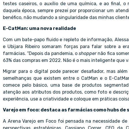
testes caseiros, o auxílio de uma química, e ao final, 
daquela época, sempre prezei por proporcionar um atend
benéfico, não mudando a singularidade das minhas clientes
E-CatMan: uma nova realidade
Com um bate-papo fluido e repleto de informação, Alessan
e Ubijara Ribeiro somaram forças para falar sobre a e
farmácias. “Depois da pandemia, o
shopper
não fica soment
63% das compras em 2022. Não é o mais inteligente que vai 
Migrar para o digital pode parecer desafiador, mas além
semelhanças que existem entre o CatMan e o E-CatMan
comece pelo básico, uma base de produtos segmentado
atenção aos atributos dos produtos, como foto e descriçã
experiência, use a criatividade e coloque em práticas coi
Varejo em foco: destaca as farmácias como hubs de
A Arena Varejo em Foco foi pensada na necessidade de 
perspectivas estratégicas, Cassiano Correr, CEO da 