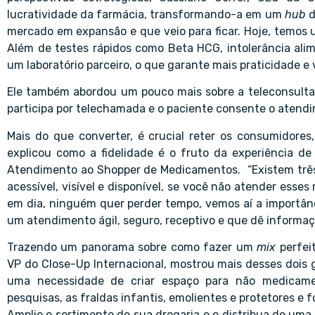
lucratividade da farmácia, transformando-a em um
hub
d
mercado em expansão e que veio para ficar. Hoje, temos u
Além de testes rápidos como Beta HCG, intolerância al
um laboratório parceiro, o que garante mais praticidade e
Ele também abordou um pouco mais sobre a teleconsulta.
participa por telechamada e o paciente consente o atend
Mais do que converter, é crucial reter os consumidores
explicou como a fidelidade é o fruto da experiência 
Atendimento ao Shopper de Medicamentos. “Existem três 
acessível, visível e disponível, se você não atender esses 
em dia, ninguém quer perder tempo, vemos aí a importân
um atendimento ágil, seguro, receptivo e que dê informaçõ
Trazendo um panorama sobre como fazer um
mix
perfei
VP do Close-Up Internacional, mostrou mais desses dois 
uma necessidade de criar espaço para não medicame
pesquisas, as fraldas infantis, emolientes e protetores e
Amplie o sortimento de sua drogaria e o distribua de uma