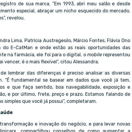
o registro de sua marca. “Em 1993, abri meu salão e desde
imento especial, abraçar um nicho esquecido do mercado,
”, revelou.
dra Lima, Patrícia Austregesilo, Márcio Fontes, Flávia Ono
ra do E-CatMan e onde estão as reais oportunidades das
e na farmácia, ele foi para o digital, o
mobile
representou
vencer, é o mais flexível”, citou Alessandra.
 de lembrar das diferenças é preciso analisar as diversas
. “É fundamental se basear em dados que você já tem,
s e que faça sentido, boa navegabilidade, exposição e
o, e por último, frete, preço e prazo. Estamos falando de
sas simples que você já possui”, completaram.
 saúde
transformação e inovação do negócio, e para levar novas
Clinicarx, compartilhou conselhos de como aumentar a