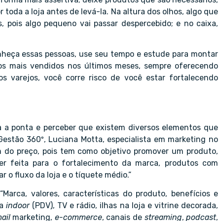
r toda a loja antes de levá-la. Na altura dos olhos, algo que
es, pois algo pequeno vai passar despercebido; e no caixa,
heça essas pessoas, use seu tempo e estude para montar
s mais vendidos nos últimos meses, sempre oferecendo
os varejos, você corre risco de você estar fortalecendo
a a ponta e perceber que existem diversos elementos que
estão 360º, Luciana Motta, especialista em marketing no
m do preço, pois tem como objetivo promover um produto,
ser feita para o fortalecimento da marca, produtos com
 o fluxo da loja e o tíquete médio.”
arca, valores, características do produto, benefícios e
ia
indoor
(PDV), TV e rádio, ilhas na loja e vitrine decorada,
ail
marketing,
e-commerce
, canais de
streaming
,
podcast
,