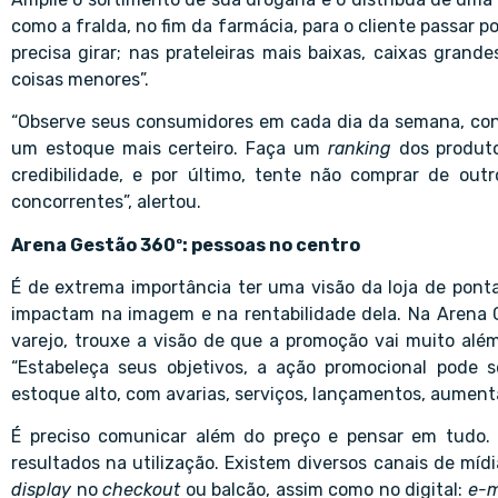
como a fralda, no fim da farmácia, para o cliente passar po
precisa girar; nas prateleiras mais baixas, caixas grand
coisas menores”.
“Observe seus consumidores em cada dia da semana, con
um estoque mais certeiro. Faça um
ranking
dos produto
credibilidade, e por último, tente não comprar de outr
concorrentes”, alertou.
Arena Gestão 360º: pessoas no centro
É de extrema importância ter uma visão da loja de pont
impactam na imagem e na rentabilidade dela. Na Arena G
varejo, trouxe a visão de que a promoção vai muito alé
“Estabeleça seus objetivos, a ação promocional pode 
estoque alto, com avarias, serviços, lançamentos, aumentar
É preciso comunicar além do preço e pensar em tudo. “M
resultados na utilização. Existem diversos canais de míd
display
no
checkout
ou balcão, assim como no digital:
e-m