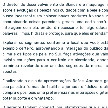
O diretor de desenvolvimento de Skincare e maquiagem Da
sobre a evolução da beleza nos cuidados com a pele e com
busca incessante em colocar novos produtos à venda, 
comunicando coisas parecidas, geram uma certa confu
interagem com ela, então, é necessário ter algo educa
palavras ‘limpa, hidrata e protege’, para que eles entenda
Explorar os segmentos conforme o local que você está
exemplo certeiro, aproveitando a interação do público da
clima e os tipos de pele, no Sul, faça ativações que va
invista em ações para o controle de oleosidade, dand
terminou revelando que um dos segredos da marca no
apostas.
Finalizando o ciclo de apresentações, Rafael Andrade, 
sua palestra formas de facilitar a jornada e fidelizar o c
compra e pós, pois uma preferência nas interações digitais
obter suporte é o WhatsApp”.
O gerente também compartilhou plataformas que ajudam