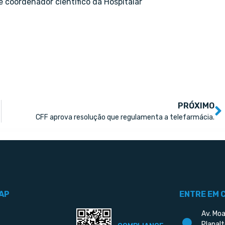
e coordenador científico da Hospitalar
PRÓXIMO
CFF aprova resolução que regulamenta a telefarmácia.
AP
ENTRE EM 
Av. Moa
Planalt