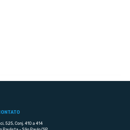
CONTATO
ci, 525, Conj. 410 a 414
o Paulista - São Paulo/SP