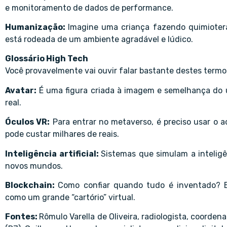
e monitoramento de dados de performance.
Humanização:
Imagine uma criança fazendo quimioterap
está rodeada de um ambiente agradável e lúdico.
Glossário High Tech
Você provavelmente vai ouvir falar bastante destes term
Avatar:
É uma figura criada à imagem e semelhança do u
real.
Óculos VR:
Para entrar no metaverso, é preciso usar o a
pode custar milhares de reais.
Inteligência artificial:
Sistemas que simulam a intelig
novos mundos.
Blockchain:
Como confiar quando tudo é inventado? Ess
como um grande “cartório” virtual.
Fontes:
Rômulo Varella de Oliveira, radiologista, coord