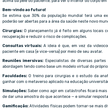
acima da pele do paciente, para ver o interior do corpo em
Bem-vindo ao futuro!
Se estima que 30% da população mundial terá uma exp
poderão ser abertas para a área da saúde neste novo mun
Cirurgias:
O planejamento já é feito em alguns locais co
recuperação e reduzir o risco de complicações.
Consultas virtuais:
A ideia é que, em vez da videocon
paciente em casa (e vice-versa) por meio de seu avatar.
Reuniões imersivas:
Especialistas de diversas partes
abordagem tendo como base um modelo virtual do próprio
Faculdades:
O treino para cirurgias e o estudo da ana
ganhar com o metaverso aplicado na educação universitár
Simulações:
Saber como agir em catástrofes ficará mais 
de dar uma amostra do que acontece — e simular resposta
Gamificação:
Atividades físicas podem tornar-se mais di