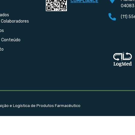
COMPLIANCE
04083
iados
(11) 5
 Colaboradores
os
e Conteúdo
to
buição e Logística de Produtos Farmacêutico