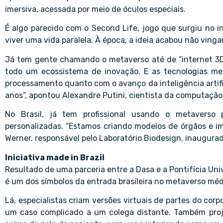
imersiva, acessada por meio de óculos especiais.
É algo parecido com o Second Life, jogo que surgiu no in
viver uma vida paralela. À época, a ideia acabou não vinga
Já tem gente chamando o metaverso até de “internet 3D
todo um ecossistema de inovação. E as tecnologias me
processamento quanto com o avanço da inteligência artifi
anos”, apontou Alexandre Putini, cientista da computação
No Brasil, já tem profissional usando o metaverso p
personalizadas. “Estamos criando modelos de órgãos e im
Werner, responsável pelo Laboratório Biodesign, inaugura
Iniciativa made in Brazil
Resultado de uma parceria entre a Dasa e a Pontifícia Uni
é um dos símbolos da entrada brasileira no metaverso méd
Lá, especialistas criam versões virtuais de partes do cor
um caso complicado a um colega distante. Também pro