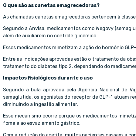
O que são as canetas emagrecedoras?
As chamadas canetas emagrecedoras pertencem à classe d
Segundo a Anvisa, medicamentos como Wegovy (semaglutid
além de auxiliarem no controle glicêmico.
Esses medicamentos mimetizam a ação do hormônio GLP-1,
Entre as indicações aprovadas estão o tratamento da obe
tratamento do diabetes tipo 2, dependendo do medicame
Impactos fisiológicos durante o uso
Segundo a bula aprovada pela Agência Nacional de Vig
semaglutida, os agonistas do receptor de GLP-1 atuam r
diminuindo a ingestão alimentar.
Esse mecanismo ocorre porque os medicamentos mimetiza
fome e ao esvaziamento gástrico.
Com a redução do apetite, muitos pacientes passam a co