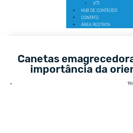
VTI
HUB DE CONTEÚDO
CONTATO
ÁREA RESTRITA
Canetas emagrecedoras
importância da ori
19