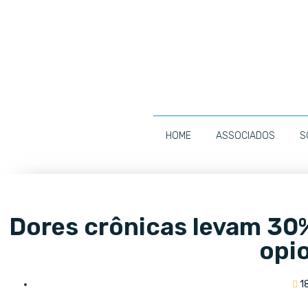
HOME
ASSOCIADOS
S
Dores crônicas levam 30%
opi
1