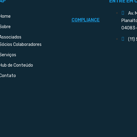
AP
ENTRE EM 
Av. 
Home
COMPLIANCE
Planalt
Sobre
04083-
Associados
(11)
Sócios Colaboradores
Serviços
Hub de Conteúdo
Contato