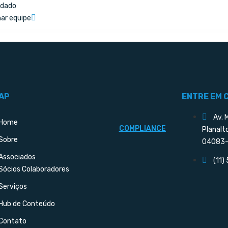
idado
nar equipe
AP
ENTRE EM 
Av. 
Home
COMPLIANCE
Planalt
Sobre
04083-
Associados
(11)
Sócios Colaboradores
Serviços
Hub de Conteúdo
Contato