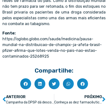
redes de farmácia do país. Como a distribuição mundial
não tem prazo para ser retomada, o fim dos estoques no
Brasil privaria os pacientes de uma droga considerada
pelos especialistas como uma das armas mais eficientes
no combate ao tabagismo.
Fonte:
https://oglobo.globo.com/saude/medicina/pausa-
mundial-na-distribuicao-de-champix-ja-afeta-brasil-
pfizer-afirma-que-lotes-venda-no-pais-nao-estao-
contaminados-25268925
Compartilhe:
ANTERIOR
PRÓXIMO
Campanha da DPSP dá desconto e remédio em dez parcelas antes de reajuste no preço
Conheça as dez farmacêuticas mais valiosas do mundo