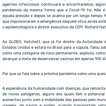
agentes infecciosos continuará e encontraremos algun
pandemias da mesma forma que a Covid-19 foi. Não é
aquela pressão e depois se acalma por um longo tempo.
que impulsionaram a emergência daquele vírus ainda estã
o epidemiologista e diretor executivo da CEPI, Richard Hat
Ao GLOBO, Hatchett, que já foi diretor da Autoridade
Estados Unidos e estará no Brasil para a cúpula, falou so
como uma categoria de risco permanente, explicou como v
alcançar a meta de desenvolver vacinas em apenas 100 di
Por que se fala sobre a próxima pandemia como uma quest
A experiência da humanidade com doenças, que remonta a 
de novos patógenos, alguns dos quais têm o potencial 
aumentou junto com a mobilidade das pessoas pelo mundo
viagens, de navios e aviões, quando transportam ve