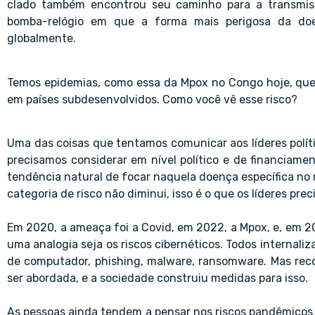
clado também encontrou seu caminho para a transmiss
bomba-relógio em que a forma mais perigosa da doe
globalmente.
Temos epidemias, como essa da Mpox no Congo hoje, que
em países subdesenvolvidos. Como você vê esse risco?
Uma das coisas que tentamos comunicar aos líderes polít
precisamos considerar em nível político e de financiame
tendência natural de focar naquela doença específica no 
categoria de risco não diminui, isso é o que os líderes pre
Em 2020, a ameaça foi a Covid, em 2022, a Mpox, e, em 20
uma analogia seja os riscos cibernéticos. Todos internali
de computador, phishing, malware, ransomware. Mas rec
ser abordada, e a sociedade construiu medidas para isso.
As pessoas ainda tendem a pensar nos riscos pandêmicos 