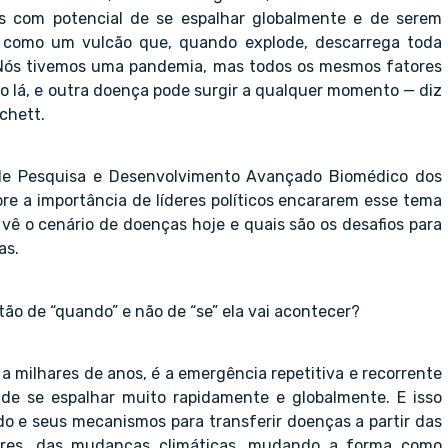
s com potencial de se espalhar globalmente e de serem
 como um vulcão que, quando explode, descarrega toda
 Nós tivemos uma pandemia, mas todos os mesmos fatores
o lá, e outra doença pode surgir a qualquer momento — diz
chett.
 de Pesquisa e Desenvolvimento Avançado Biomédico dos
bre a importância de líderes políticos encararem esse tema
ê o cenário de doenças hoje e quais são os desafios para
as.
ão de “quando” e não de “se” ela vai acontecer?
milhares de anos, é a emergência repetitiva e recorrente
de se espalhar muito rapidamente e globalmente. E isso
 e seus mecanismos para transferir doenças a partir das
tores, das mudanças climáticas, mudando a forma como