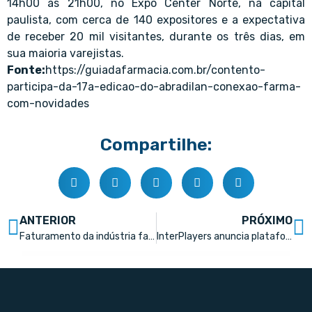
14h00 às 21h00, no Expo Center Norte, na capital
paulista, com cerca de 140 expositores e a expectativa
de receber 20 mil visitantes, durante os três dias, em
sua maioria varejistas.
Fonte:
https://guiadafarmacia.com.br/contento-
participa-da-17a-edicao-do-abradilan-conexao-farma-
com-novidades
Compartilhe:
ANTERIOR
PRÓXIMO
Faturamento da indústria farmacêutica cresce 62% em cinco anos
InterPlayers anuncia plataforma de telemedicina dentro de farmácias