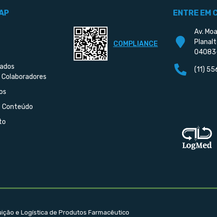
AP
ENTRE EM 
Av. Moa
Planalt
COMPLIANCE
04083
iados
(11) 5
 Colaboradores
os
e Conteúdo
to
buição e Logística de Produtos Farmacêutico