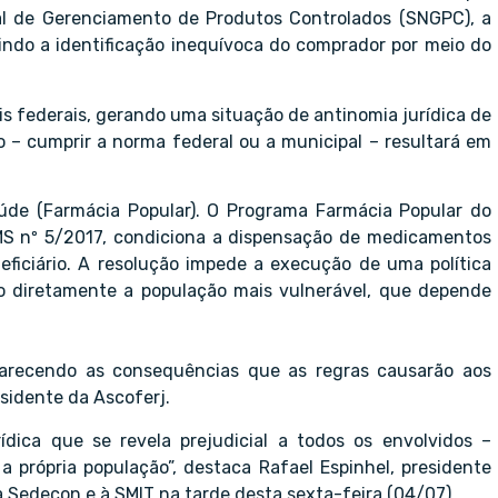
al de Gerenciamento de Produtos Controlados (SNGPC), a
indo a identificação inequívoca do comprador por meio do
is federais, gerando uma situação de antinomia jurídica de
– cumprir a norma federal ou a municipal – resultará em
Saúde (Farmácia Popular). O Programa Farmácia Popular do
/MS nº 5/2017, condiciona a dispensação de medicamentos
eficiário. A resolução impede a execução de uma política
o diretamente a população mais vulnerável, que depende
clarecendo as consequências que as regras causarão aos
sidente da Ascoferj.
dica que se revela prejudicial a todos os envolvidos –
a própria população”, destaca Rafael Espinhel, presidente
 Sedecon e à SMIT na tarde desta sexta-feira (04/07).