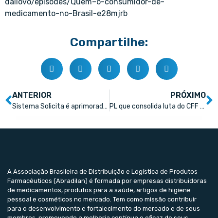
dallovo/episodes/Quem–o-consumidor-de-
medicamento-no-Brasil-e28mjrb
Compartilhe:
ANTERIOR
PRÓXIMO
Sistema Solicita é aprimorado e agora pode receber arquivos maiores
PL que consolida luta do CFF pelo farmacêutico como RT em vacinação vai à sanção presidencial
A Associação Brasileira de Distribuição e Logística de Produtos
Farmacêuticos (Abradilan) é formada por empresas distribuidoras
de medicamentos, produtos para a saúde, artigos de higiene
pessoal e cosméticos no mercado. Tem como missão contribuir
para o desenvolvimento e fortalecimento do mercado e de seus
membros, promovendo a melhoria contínua e eficaz de seus