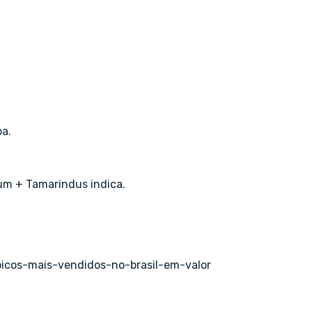
ba.
vum + Tamarindus indica.
apicos-mais-vendidos-no-brasil-em-valor