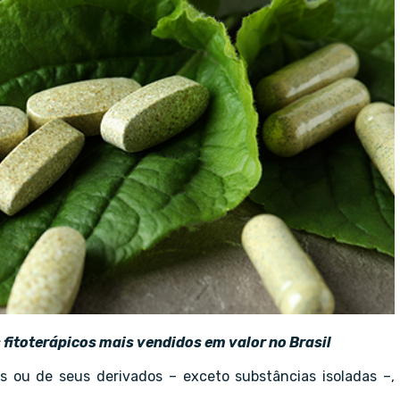
fitoterápicos mais vendidos em valor no Brasil
is ou de seus derivados – exceto substâncias isoladas –,