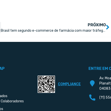
PRÓXIMO
Brasil tem segundo e-commerce de farmácia com maior tráfego global
AP
ENTRE EM 
Av. Moa
Planalt
COMPLIANCE
04083
iados
(11) 5
 Colaboradores
os