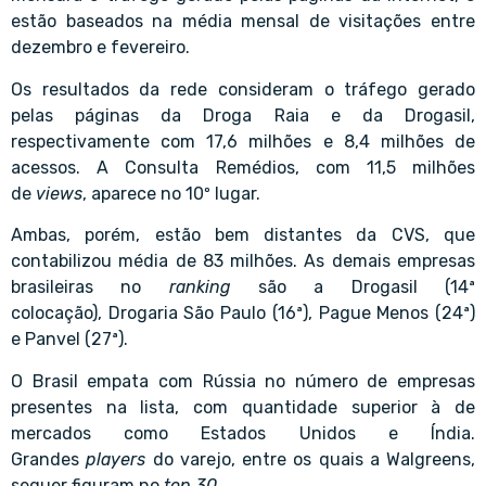
estão baseados na média mensal de visitações entre
dezembro e fevereiro.
Os resultados da rede consideram o tráfego gerado
pelas páginas da Droga Raia e da Drogasil,
respectivamente com 17,6 milhões e 8,4 milhões de
acessos. A Consulta Remédios, com 11,5 milhões
de
views
, aparece no 10º lugar.
Ambas, porém, estão bem distantes da CVS, que
contabilizou média de 83 milhões. As demais empresas
brasileiras no
ranking
são a Drogasil (14ª
colocação),
Drogaria São Paulo
(16ª), Pague Menos (24ª)
e Panvel (27ª).
O Brasil empata com Rússia no número de empresas
presentes na lista, com quantidade superior à de
mercados como
Estados Unidos
e
Índia
.
Grandes
players
do varejo, entre os quais a Walgreens,
sequer figuram no
top 30.