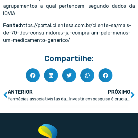
agrupamentos a qual pertencem, segundo dados da
IQVIA.
Fonte:
https://portal.clientesa.com.br/cliente-sa/mais-
de-70-dos-consumidores-ja-compraram-pelo-menos-
um-medicamento-generico/
Compartilhe:
ANTERIOR
PRÓXIMO
Farmácias associativistas da Abrafad já faturam R$ 5,4 bi
Investir em pesquisa é crucial para reduzir o custo e ampliar o acesso a terapias oncológicas