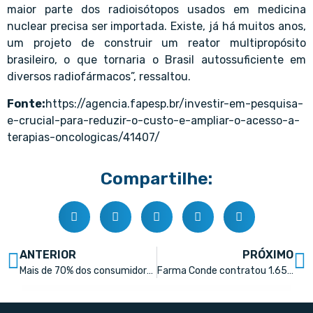
maior parte dos radioisótopos usados em medicina
nuclear precisa ser importada. Existe, já há muitos anos,
um projeto de construir um reator multipropósito
brasileiro, o que tornaria o Brasil autossuficiente em
diversos radiofármacos”, ressaltou.
Fonte:
https://agencia.fapesp.br/investir-em-pesquisa-
e-crucial-para-reduzir-o-custo-e-ampliar-o-acesso-a-
terapias-oncologicas/41407/
Compartilhe:
ANTERIOR
PRÓXIMO
Mais de 70% dos consumidores já compraram pelo menos um medicamento genérico
Farma Conde contratou 1.659 novos funcionários em 2022