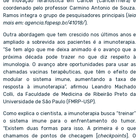
de Inovação Teranóstica em Câncer
(CancerThera) é
coordenado pelo professor
Carmino Antonio de Souza
.
Ramos integra o grupo de pesquisadores principais (
leia
mais em:
agencia.fapesp.br/41018/
).
Outra abordagem que tem crescido nos últimos anos e
ampliado a sobrevida aos pacientes é a imunoterapia.
“Se tem algo que me deixa animado é o avanço que a
próxima década pode trazer no que diz respeito à
imunologia. O avanço abre oportunidades para usar as
chamadas vacinas terapêuticas, que têm o efeito de
modular o sistema imune, aumentando a taxa de
resposta à imunoterapia”, afirmou
Leandro Machado
Colli
, da Faculdade de Medicina de Ribeirão Preto da
Universidade de São Paulo (FMRP-USP).
Como explica o cientista, a imunoterapia busca “treinar”
o sistema imune para o enfrentamento do tumor.
“Existem duas formas para isso. A primeira é o que
chamamos de pontos de checagem [
checkpoints
]. O