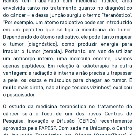
Ramos tem trabalhado com medicina nuclear, área
envolvida tanto no tratamento quanto no diagnóstico
do câncer – e dessa junção surgiu o termo “teranóstico”.
“Por exemplo, um átomo radioativo pode ser introduzido
em um peptídeo que se liga à membrana do tumor.
Dependendo do átomo radioativo, ele pode tanto mapear
o tumor [diagnóstico], como produzir energia para
irradiar o tumor [terapia]. Portanto, em vez de utilizar
um anticorpo inteiro, uma molécula enorme, usamos
apenas peptídeos. Em relação à radioterapia há outra
vantagem: a radiação é interna e não precisa ultrapassar
a pele, os ossos e músculos para chegar ao tumor. É
muito mais direta, não atinge tecidos vizinhos”, explicou
o pesquisador.
O estudo da medicina teranóstica no tratamento do
câncer será o foco de um dos novos Centros de
Pesquisa, Inovação e Difusão (
CEPIDs
) recentemente
aprovados pela FAPESP. Com sede na Unicamp, o
Centro