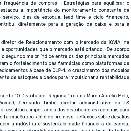
 frequência de compras – Estratégias para equilibrar o
a destacou a importância do monitoramento constante de
 serviço, dias de estoque, lead time e ciclo financeiro,
ntribui diretamente para a geração de caixa e para a
 diretor de Relacionamento com o Mercado da IQVIA, na
ão e oportunidades que o mercado está criando. De acordo
, o segundo maior índice entre os dez principais mercados
oram o fortalecimento das farmácias como plataformas de
medicamentos à base de GLP-1, o crescimento dos modelos
iente de estoques e dados para impulsionar a rentabilidade
ramento
“
O Distribuidor Regional”, reuniu Marco Aurélio Melo,
Riomed; Fernando Timbó, diretor administrativo da TS
te ressaltou a importância dos distribuidores regionais para
jo farmacêutico, além de promover reflexões sobre desafios
com a indústria e sustentabilidade financeira da cadeia.
dos com a profundidade necessária para o bem de todo o