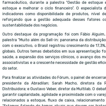
farmacêutico, durante a palestra “Gestão de estoque e
estoque e melhorar o ciclo financeiro”. O especialist
indicadores como disponibilidade de produtos, nível de
reforçando que a gestão adequada desses fatores co
sustentabilidade dos negócios.
Outro destaque da programação foi com Fábio Alguim,
palestra “Muito além do Sell-in: panorama da distribuiç
com o executivo, o Brasil registrou crescimento de 17,3%
globais. Outros temas debatidos em sua apresentação f
saúde, a expansão dos serviços clínicos, o avanço dos 
associativistas e a crescente necessidade de gestão efic
do setor.
Para finalizar as atividades do Fórum, o painel de encer
presidente da Abradilan; Sarah Macho, diretora da 
Distribuidora; e Gustavo Veber, diretor da Multilab. O deba
garantir capilaridade, agilidade e proximidade com o vare
relacionados a estoque, fluxo de caixa, relacionamento 
“Estamos falando de temas atuais que devem ser trata