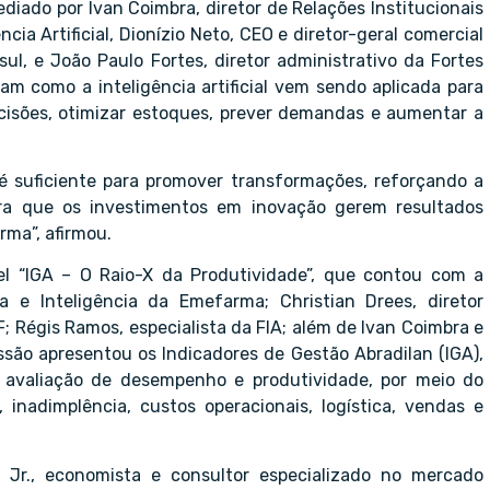
ediado por Ivan Coimbra, diretor de Relações Institucionais
ncia Artificial, Dionízio Neto, CEO e diretor-geral comercial
l, e João Paulo Fortes, diretor administrativo da Fortes
ram como a inteligência artificial vem sendo aplicada para
ecisões, otimizar estoques, prever demandas e aumentar a
 é suficiente para promover transformações, reforçando a
ara que os investimentos em inovação gerem resultados
rma”, afirmou.
el “IGA – O Raio-X da Produtividade”, que contou com a
ia e Inteligência da Emefarma; Christian Drees, diretor
F; Régis Ramos, especialista da FIA; além de Ivan Coimbra e
ussão apresentou os Indicadores de Gestão Abradilan (IGA),
na avaliação de desempenho e produtividade, por meio do
nadimplência, custos operacionais, logística, vendas e
 Jr., economista e consultor especializado no mercado