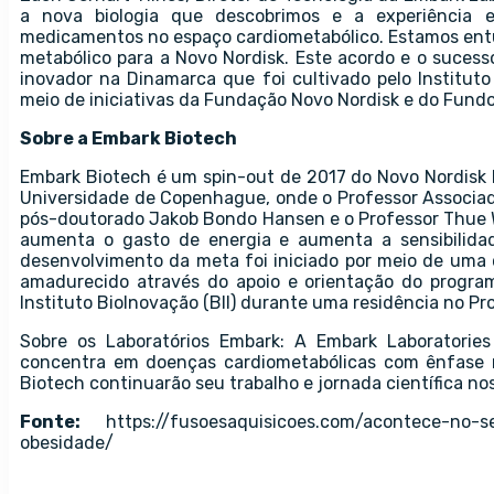
a nova biologia que descobrimos e a experiência
medicamentos no espaço cardiometabólico. Estamos entu
metabólico para a Novo Nordisk. Este acordo e o sucess
inovador na Dinamarca que foi cultivado pelo Institut
meio de iniciativas da Fundação Novo Nordisk e do Fund
Sobre a Embark Biotech
Embark Biotech é um spin-out de 2017 do Novo Nordisk 
Universidade de Copenhague, onde o Professor Associad
pós-doutorado Jakob Bondo Hansen e o Professor Thue W
aumenta o gasto de energia e aumenta a sensibilidad
desenvolvimento da meta foi iniciado por meio de uma c
amadurecido através do apoio e orientação do progr
Instituto BioInovação (BII) durante uma residência no P
Sobre os Laboratórios Embark: A Embark Laboratori
concentra em doenças cardiometabólicas com ênfase n
Biotech continuarão seu trabalho e jornada científica no
Fonte:
https://fusoesaquisicoes.com/acontece-no-s
obesidade/