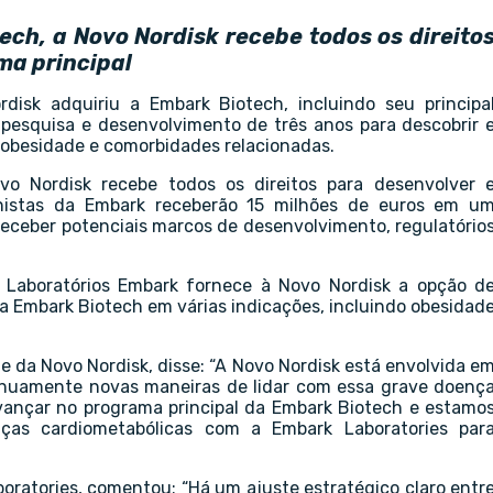
ch, a Novo Nordisk recebe todos os direito
ma principal
isk adquiriu a Embark Biotech, incluindo seu principa
pesquisa e desenvolvimento de três anos para descobrir 
 obesidade e comorbidades relacionadas.
o Nordisk recebe todos os direitos para desenvolver 
ionistas da Embark receberão 15 milhões de euros em u
receber potenciais marcos de desenvolvimento, regulatório
 Laboratórios Embark fornece à Novo Nordisk a opção d
a Embark Biotech em várias indicações, incluindo obesidad
e da Novo Nordisk, disse: “A Novo Nordisk está envolvida e
inuamente novas maneiras de lidar com essa grave doenç
ançar no programa principal da Embark Biotech e estamo
nças cardiometabólicas com a Embark Laboratories par
oratories, comentou: “Há um ajuste estratégico claro entr