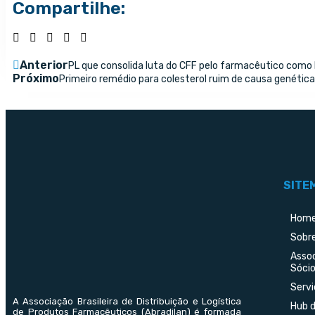
Compartilhe:
Anterior
PL que consolida luta do CFF pelo farmacêutico como 
Próximo
Primeiro remédio para colesterol ruim de causa genética
SITE
Hom
Sobr
Asso
Sócio
Servi
A Associação Brasileira de Distribuição e Logística
Hub 
de Produtos Farmacêuticos (Abradilan) é formada