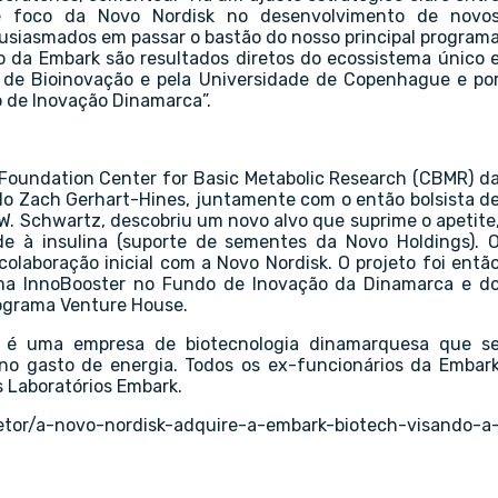
 e foco da Novo Nordisk no desenvolvimento de novo
siasmados em passar o bastão do nosso principal program
o da Embark são resultados diretos do ecossistema único 
o de Bioinovação e pela Universidade de Copenhague e po
o de Inovação Dinamarca”.
Foundation Center for Basic Metabolic Research (CBMR) d
o Zach Gerhart-Hines, juntamente com o então bolsista d
. Schwartz, descobriu um novo alvo que suprime o apetite
e à insulina (suporte de sementes da Novo Holdings). 
olaboração inicial com a Novo Nordisk. O projeto foi entã
ama InnoBooster no Fundo de Inovação da Dinamarca e d
rograma Venture House.
es é uma empresa de biotecnologia dinamarquesa que s
o gasto de energia. Todos os ex-funcionários da Embar
s Laboratórios Embark.
etor/a-novo-nordisk-adquire-a-embark-biotech-visando-a