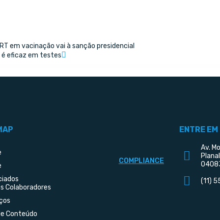
RT em vacinação vai à sanção presidencial
 é eficaz em testes
MAP
ENTRE EM
Av. Mo
e
Plana
COMPLIANCE
0408
e
ciados
(11) 
s Colaboradores
ços
de Conteúdo