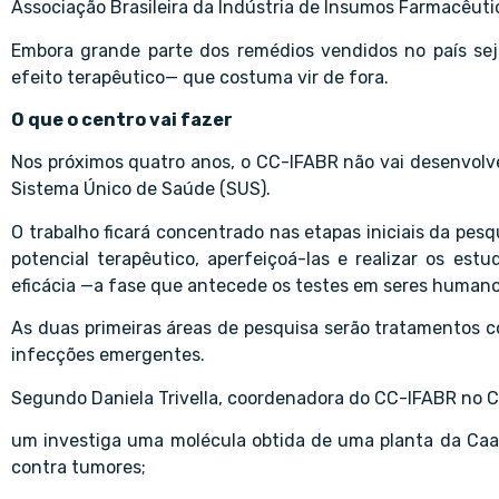
Associação Brasileira da Indústria de Insumos Farmacêutico
Embora grande parte dos remédios vendidos no país seja
efeito terapêutico— que costuma vir de fora.
O que o centro vai fazer
Nos próximos quatro anos, o CC-IFABR não vai desenvol
Sistema Único de Saúde (SUS).
O trabalho ficará concentrado nas etapas iniciais da pesqu
potencial terapêutico, aperfeiçoá-las e realizar os est
eficácia —a fase que antecede os testes em seres humano
As duas primeiras áreas de pesquisa serão tratamentos c
infecções emergentes.
Segundo Daniela Trivella, coordenadora do CC-IFABR no C
um investiga uma molécula obtida de uma planta da Caat
contra tumores;