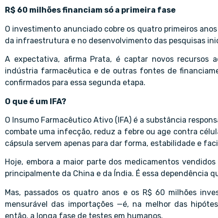
R$ 60 milhões financiam só a primeira fase
O investimento anunciado cobre os quatro primeiros ano
da infraestrutura e no desenvolvimento das pesquisas inic
A expectativa, afirma Prata, é captar novos recursos
indústria farmacêutica e de outras fontes de financia
confirmados para essa segunda etapa.
O que é um IFA?
O Insumo Farmacêutico Ativo (IFA) é a substância respons
combate uma infecção, reduz a febre ou age contra célu
cápsula servem apenas para dar forma, estabilidade e faci
Hoje, embora a maior parte dos medicamentos vendidos n
principalmente da China e da Índia. É essa dependência qu
Mas, passados os quatro anos e os R$ 60 milhões inves
mensurável das importações —é, na melhor das hipóte
então, a longa fase de testes em humanos.