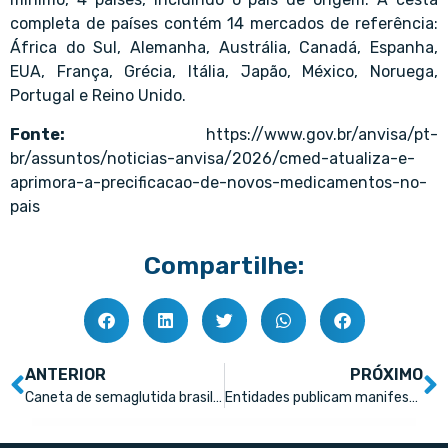
completa de países contém 14 mercados de referência:
África do Sul, Alemanha, Austrália, Canadá, Espanha,
EUA, França, Grécia, Itália, Japão, México, Noruega,
Portugal e Reino Unido.
Fonte:
https://www.gov.br/anvisa/pt-
br/assuntos/noticias-anvisa/2026/cmed-atualiza-e-
aprimora-a-precificacao-de-novos-medicamentos-no-
pais
Compartilhe:
ANTERIOR
PRÓXIMO
Caneta de semaglutida brasileira terá teto de preço igual ao do Ozempic e do Wegovy; EMS quer preço 30% menor
Entidades publicam manifesto contra extensão do prazo de patentes