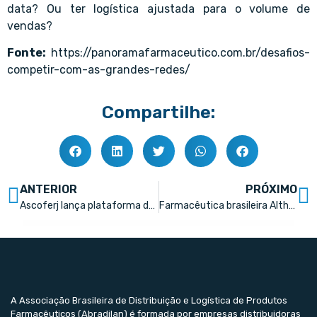
data? Ou ter logística ajustada para o volume de
vendas?
Fonte:
https://panoramafarmaceutico.com.br/desafios-
competir-com-as-grandes-redes/
Compartilhe:
ANTERIOR
PRÓXIMO
Ascoferj lança plataforma de vagas para o varejo farmacêutico
Farmacêutica brasileira Althaia instalará fábrica em Minas Gerais
A Associação Brasileira de Distribuição e Logística de Produtos
Farmacêuticos (Abradilan) é formada por empresas distribuidoras