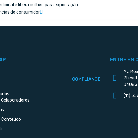
icinal e libera cultivo para exportação
ncias do consumidor
AP
ENTRE EM 
Av. Moa
Planalt
COMPLIANCE
04083
iados
(11) 5
 Colaboradores
os
e Conteúdo
to