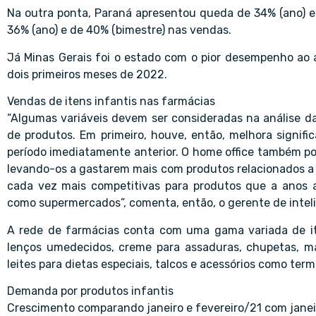
Na outra ponta, Paraná apresentou queda de 34% (ano) e 
36% (ano) e de 40% (bimestre) nas vendas.
Já Minas Gerais foi o estado com o pior desempenho ao 
dois primeiros meses de 2022.
Vendas de itens infantis nas farmácias
“Algumas variáveis devem ser consideradas na análise 
de produtos. Em primeiro, houve, então, melhora sign
período imediatamente anterior. O home office também pos
levando-os a gastarem mais com produtos relacionados a c
cada vez mais competitivas para produtos que a anos a
como supermercados”, comenta, então, o gerente de intelig
A rede de farmácias conta com uma gama variada de ite
lenços umedecidos, creme para assaduras, chupetas, m
leites para dietas especiais, talcos e acessórios como term
Demanda por produtos infantis
Crescimento comparando janeiro e fevereiro/21 com janeir