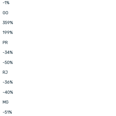
-1%
GO
359%
199%
PR
-34%
-50%
RJ
-36%
-40%
MG
-51%