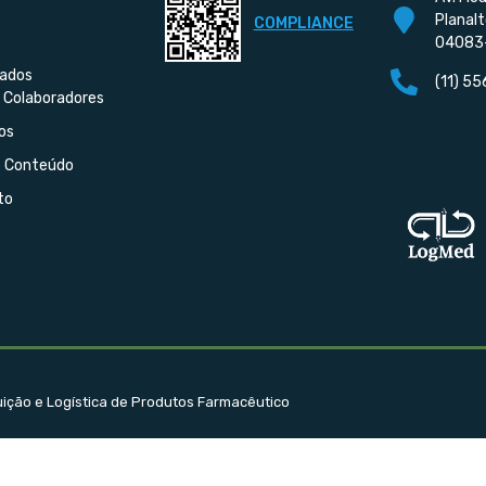
Planalt
COMPLIANCE
04083
iados
(11) 5
 Colaboradores
os
e Conteúdo
to
buição e Logística de Produtos Farmacêutico