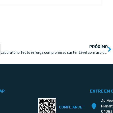
PRÓXIMO
Laboratório Teuto reforça compromisso sustentável com uso de embalagens com fibras certificadas e rastreáveis
AP
ENTRE EM 
Av. Moa
Planalt
COMPLIANCE
04083