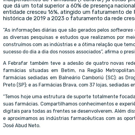
que dá um total superior a 60% de presença nacional
entidade cresceu 16%, atingido um faturamento de R
histórica de 2019 a 2023 o faturamento da rede cre
“As informações diárias que são gerados pelos
softwares
as diversas pesquisas e estudos que realizamos por meio
construímos com as indústrias e a ótima relação que tem
sucesso do dia a dia dos nossos associados”, afirma o pre
A Febrafar também teve a adesão de quatro novas rede
farmácias situadas em Betim, na Região Metropolita
farmácias sediadas em Balneário Camboriú (SC); as Dro
Preto (SP); e as Farmácias Brava, com 37 lojas, sediadas 
“Temos hoje uma estrutura de suporte totalmente focada
suas farmácias. Compartilhamos conhecimentos e experiê
digitais para todas as frentes se desenvolverem. Além d
e aproximamos as indústrias farmacêuticas com as oportu
José Abud Neto.