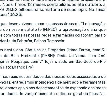
. Nos últimos 12 meses contabilizados até outubro, a
$ 28,82 bilhões na somatória de suas lojas. Na faixa
sceu 106,2%.
que desenvolvemos com as nossas áreas de TI e Inovação,
 do nosso instituto (o IFEPEC), a aproximação diária que
os com todas as nossas redes e farmácias colaboram para o
sidente da Febrafar, Edison Tamascia.
s neste ano. São elas as Drogarias Ótima Farma, com 31
na de Belo Horizonte (RMBH); Rede Usifarma, com 260
garias Poupaqui, com 71 lojas e sede em São José do Rio
em Pato Branco (PR).
 nas reais necessidades das nossas redes associadas e de
ncias, entregamos inteligência de mercado e ferramentas
isso, damos apoio aos departamentos de expansão das redes
nidades do varejo”, comenta o diretor geral da Febrafar,