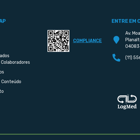
AP
ENTRE EM 
Av. Moa
Planalt
COMPLIANCE
04083
iados
(11) 5
 Colaboradores
os
e Conteúdo
to