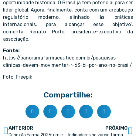
oportunidade histórica. O Brasil já tem potencial para ser
líder global. Agora, finalmente, conta com um arcabouço
regulatório moderno, alinhado às práticas
internacionais, para alcançar esse objetivo”,
comenta Renato Porto, presidente-executivo da
associação.
Fonte:
https://panoramafarmaceutico.com.br/pesquisas-
clinicas-devem-movimentar-r-63-bi-por-ano-no-brasil/
Foto: Freepik
Compartilhe:
ANTERIOR
PRÓXIMO
Conexão Farma 2026: um encontro democrático e plural para todos os profissionais do mercado farmacêutico
Indicadores no varejo farmacêutico: olhar números não é tomar decisões