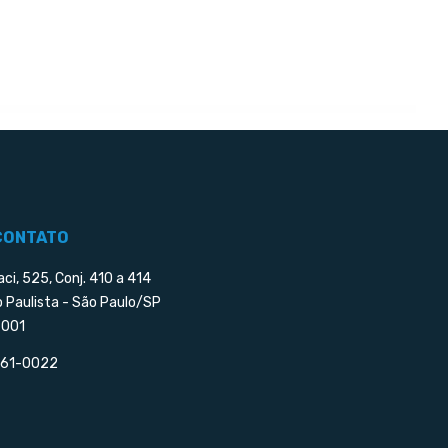
CONTATO
aci, 525, Conj. 410 a 414
o Paulista - São Paulo/SP
001
5561-0022