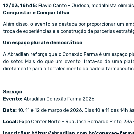
12/03, 16h45:
Flávio Canto – Judoca, medalhista olímpi
Conquistar e Compartilhar
Além disso, o evento se destaca por proporcionar um amb
troca de experiências e a construção de parcerias estratég
Um espaço plural e democrático
A Abradilan reforça que o Conexão Farma é um espaço plu
do setor. Mais do que um evento, trata-se de uma pla
diretamente para o fortalecimento da cadeia farmacêutica
Serviço
Evento:
Abradilan Conexão Farma 2026
Data:
10, 11 e 12 de março de 2026. Dias 10 e 11 das 14h às
Local:
Expo Center Norte – Rua José Bernardo Pinto, 333 –
Inscrições:
https://abradilan.com.br/conexao-farm