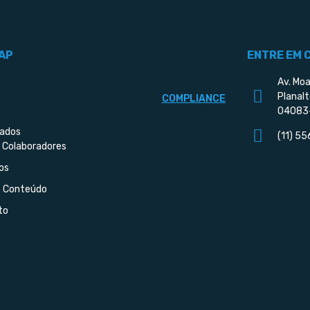
AP
ENTRE EM 
Av. Moa
Planalt
COMPLIANCE
04083
iados
(11) 5
 Colaboradores
os
e Conteúdo
to