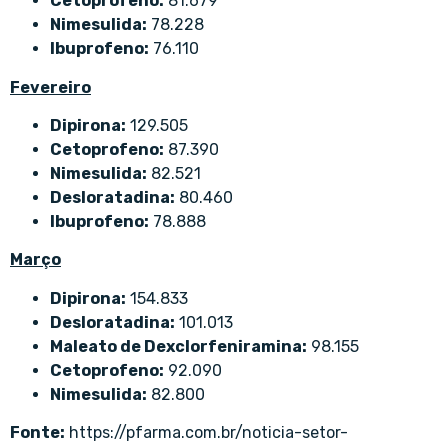
Cetoprofeno:
81.679
Nimesulida:
78.228
Ibuprofeno:
76.110
Fevereiro
Dipirona:
129.505
Cetoprofeno:
87.390
Nimesulida:
82.521
Desloratadina:
80.460
Ibuprofeno:
78.888
Março
Dipirona:
154.833
Desloratadina:
101.013
Maleato de Dexclorfeniramina:
98.155
Cetoprofeno:
92.090
Nimesulida:
82.800
Fonte:
https://pfarma.com.br/noticia-setor-