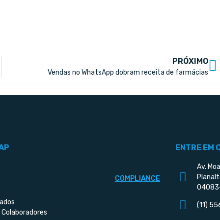
PRÓXIMO
nambuco
Vendas no WhatsApp dobram receita de farmácias
AP
ENTRE EM 
Av. Moa
Planalt
COMPLIANCE
04083
iados
(11) 5
 Colaboradores