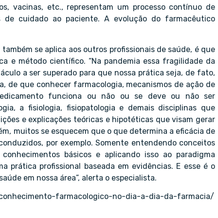
os, vacinas, etc., representam um processo contínuo de
 de cuidado ao paciente. A evolução do farmacêutico
 também se aplica aos outros profissionais de saúde, é que
ica e método científico. “Na pandemia essa fragilidade da
culo a ser superado para que nossa prática seja, de fato,
da, de que conhecer farmacologia, mecanismos de ação de
 medicamento funciona ou não ou se deve ou não ser
a, a fisiologia, fisiopatologia e demais disciplinas que
ões e explicações teóricas e hipotéticas que visam gerar
orém, muitos se esquecem que o que determina a eficácia de
m conduzidos, por exemplo. Somente entendendo conceitos
s conhecimentos básicos e aplicando isso ao paradigma
a prática profissional baseada em evidências. E esse é o
aúde em nossa área”, alerta o especialista.
-conhecimento-farmacologico-no-dia-a-dia-da-farmacia/