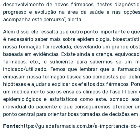
desenvolvimento de novos fármacos, testes diagnóstic
progresso e evolução na área da saúde e nas opções
acompanha este percurso”, alerta.
Além disso, ele ressalta que outro ponto importante e que
é necessário saber mais sobre epidemiologia, bioestatíst
nossa formação foi revelada, desvelando um grande obstá
baseada em evidências. Existe ainda a crença, equivoca
fármacos, etc., é suficiente para sabermos se um
indicado/utilizado. Temos que lembrar que a farmacologi
embasam nossa formação básica são compostas por definiç
hipóteses e ajudar a explicar os efeitos dos fármacos. P
um medicamento são os ensaios clínicos de fase III be
epidemiológicos e estatísticos como este, somado ao
individual do paciente é que conseguiremos oferecer um
ponto central para orientar boas tomadas de decisões em s
Fonte:
https://guiadafarmacia.com.br/a-importancia-do