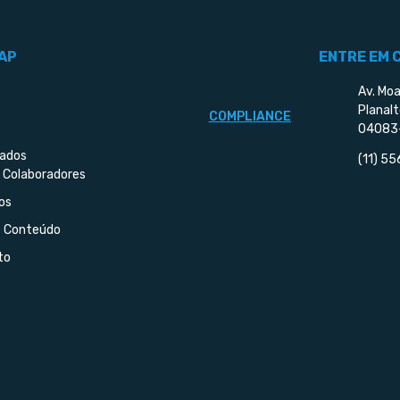
AP
ENTRE EM 
Av. Moa
Planalt
COMPLIANCE
04083
iados
(11) 5
 Colaboradores
os
e Conteúdo
to