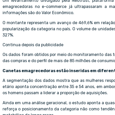
Um levantamento divulgado pela Neotrust, plataforma
emagrecedoras no e-commerce já ultrapassaram a marc
informações são do Valor Econômico.
O montante representa um avanço de 469,6% em relação 
popularização da categoria no país. O volume de unidades
327%.
Continua depois da publicidade
Os dados foram obtidos por meio do monitoramento das tra
das compras e do perfil de mais de 85 milhões de consumid
Canetas emagrecedoras estão inseridas em diferent
A segmentação dos dados mostra que as mulheres respon
etário aponta concentração entre 35 e 54 anos, em ambo
os homens passam a liderar a proporção de aquisições.
Ainda em uma análise geracional, o estudo aponta a qua
reforça o posicionamento da categoria não como tendên