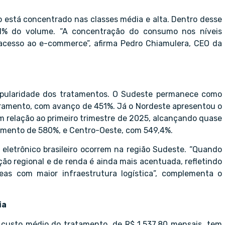
 está concentrado nas classes média e alta. Dentro desse
51% do volume. “A concentração do consumo nos níveis
 acesso ao e-commerce”, afirma Pedro Chiamulera, CEO da
opularidade dos tratamentos. O Sudeste permanece como
turamento, com avanço de 451%. Já o Nordeste apresentou o
m relação ao primeiro trimestre de 2025, alcançando quase
imento de 580%, e Centro-Oeste, com 549,4%.
eletrônico brasileiro ocorrem na região Sudeste. “Quando
o regional e de renda é ainda mais acentuada, refletindo
as com maior infraestrutura logística”, complementa o
ia
custo médio do tratamento, de R$ 1.537,80 mensais, tem