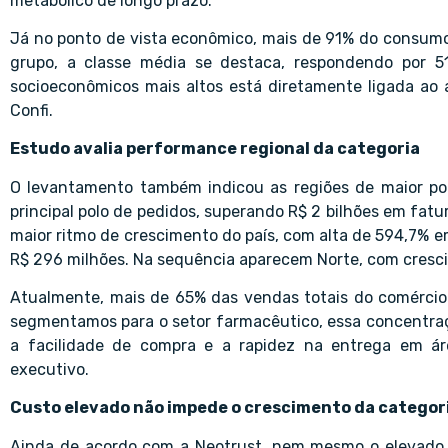
metabólico de longo prazo.
Já no ponto de vista econômico, mais de 91% do consumo
grupo, a classe média se destaca, respondendo por 
socioeconômicos mais altos está diretamente ligada ao
Confi.
Estudo avalia performance regional da categoria
O levantamento também indicou as regiões de maior p
principal polo de pedidos, superando R$ 2 bilhões em fa
maior ritmo de crescimento do país, com alta de 594,7% e
R$ 296 milhões. Na sequência aparecem Norte, com cresc
Atualmente, mais de 65% das vendas totais do comércio 
segmentamos para o setor farmacêutico, essa concentraçã
a facilidade de compra e a rapidez na entrega em áre
executivo.
Custo elevado não impede o crescimento da categor
Ainda de acordo com a Neotrust, nem mesmo o elevado 