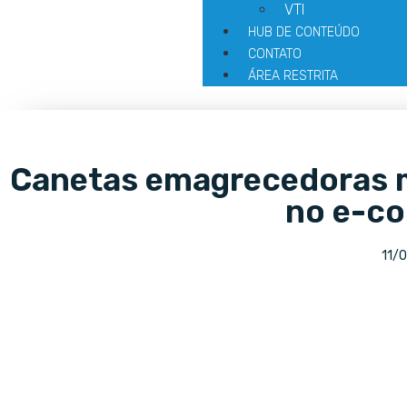
VTI
HUB DE CONTEÚDO
CONTATO
ÁREA RESTRITA
Canetas emagrecedoras 
no e-c
11/